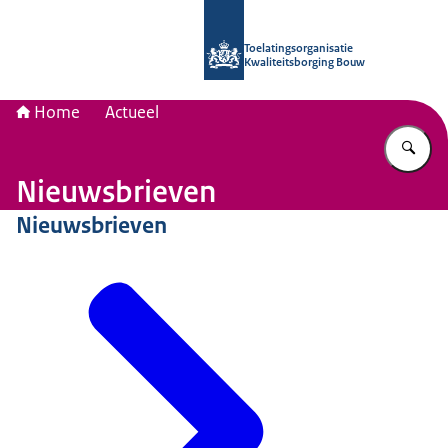
Naar de homepage van Toelatingsorg
Toelatingsorganisatie
Kwaliteitsborging Bouw
Home
Actueel
Vu
Nieuwsbrieven
Nieuwsbrieven