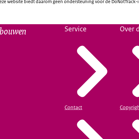
eze website biedt daarom geen ondersteuning voor de DoNotTrack-in
n bouwen
Service
Over d
Contact
Copyrig