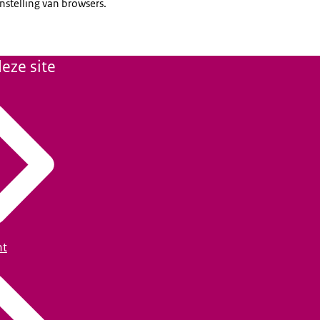
stelling van browsers.
eze site
ht