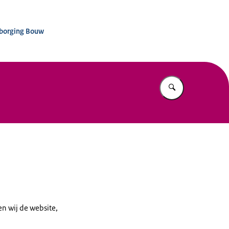
nisatie Kwaliteitsborging Bouw
tsborging Bouw
Vul in wat u z
n wij de website,