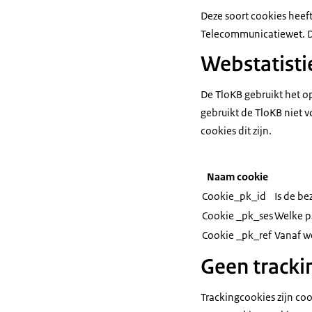
Deze soort cookies heef
Telecommunicatiewet. D
Webstatisti
De TloKB gebruikt het 
gebruikt de TloKB niet v
cookies dit zijn.
Naam cookie
Cookie_pk_id
Is de be
Cookie _pk_ses
Welke p
Cookie _pk_ref
Vanaf w
Geen tracki
Trackingcookies zijn coo