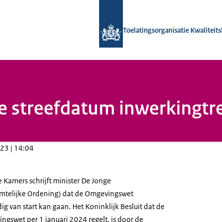
Naar de homepage van Toelatingsorga
Toelatingsorganisatie Kwalitei
we streefdatum inwerkingt
23 | 14:04
e Kamers schrijft minister De Jonge
imtelijke Ordening) dat de Omgevingswet
g van start kan gaan. Het Koninklijk Besluit dat de
ngswet per 1 januari 2024 regelt, is door de