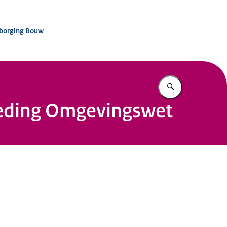
nisatie Kwaliteitsborging Bouw
tsborging Bouw
Vul in wat u z
reding Omgevingswet