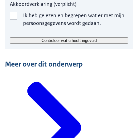
Akkoordverklaring
(
verplicht
)
gevraagd?
Ik heb gelezen en begrepen wat er met mijn
De TloKB gebruikt uw persoonsgegevens - met uw
persoonsgegevens wordt gedaan.
toestemming - om contact met u op te nemen
over uw aanmelding
Controleer wat u heeft ingevuld
Op welke manier worden uw
gegevens verwerkt?
Meer over dit onderwerp
Uw aanmelding wordt behandeld door de
medewerkers van de TloKB. Uw gegevens worden
zonder uw toestemming niet met derden gedeeld.
Hoelang bewaren wij uw gegevens?
De TloKB bewaart uw gegevens zolang de
aangemelde kwaliteitsverklaring relevant is. Wilt u
inzage in de gegevens die de TloKB van u heeft?
Neem dan contact op via info@tlokb.nl.